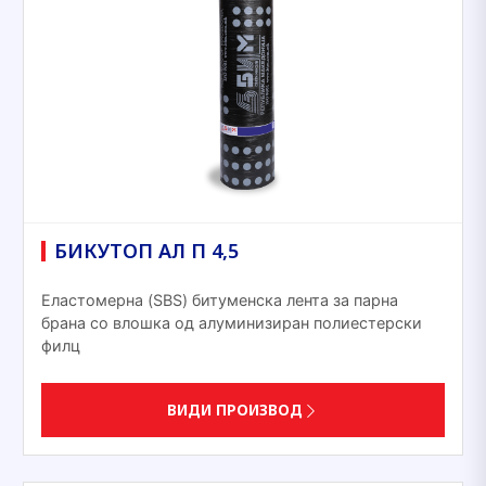
БИКУТОП АЛ П 4,5
Еластомерна (SBS) битуменска лента за парна
брана со влошка од алуминизиран полиестерски
филц
ВИДИ ПРОИЗВОД