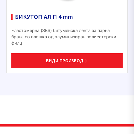
БИКУТОП АЛ П 4 mm
Еластомерна (SBS) битуменска лента за парна
брана со влошка од алуминизиран полиестерски
филц
ВИДИ ПРОИЗВОД