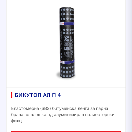
БИКУТОП АЛ П 4
Еластомерна (SBS) битуменска лента за парна
брана со влошка од алуминизиран полиестерски
филц