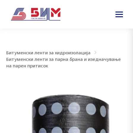
Битуменски ленти за хидроизолација
Битуменски ленти за парна брана и изедначување
на парен притисок