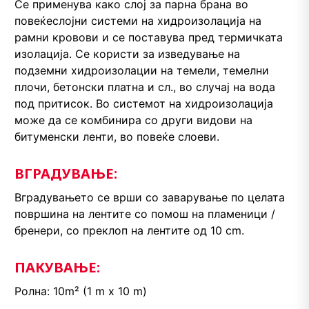
Се применува како слој за парна брана во
повеќеслојни системи на хидроизолација на
рамни кровови и се поставува пред термичката
изолација. Се користи за изведување на
подземни хидроизолации на темели, темелни
плочи, бетонски платна и сл., во случај на вода
под притисок. Во системот на хидроизолација
може да се комбинира со други видови на
битуменски ленти, во повеќе слоеви.
ВГРАДУВАЊЕ:
Вградувањето се врши со заварување по целата
површина на лентите со помош на пламеници /
бренери, со преклоп на лентите од 10 cm.
ПАКУВАЊЕ:
Ролна: 10m² (1 m x 10 m)