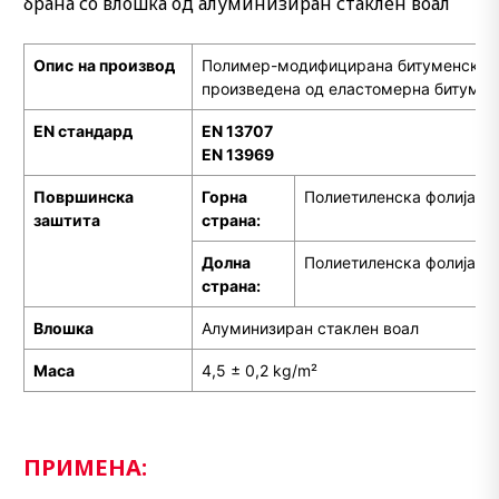
брана со влошка од алуминизиран стаклен воал
Опис
на производ
Полимер-модифицирана битуменска х
произведена од еластомерна битумен
EN стандард
EN 13707
EN 13969
Површинска
Горна
Полиетиленска фолија
заштита
страна:
Долна
Полиетиленска фолија
страна:
Влошка
Алуминизиран стаклен воал
Маса
4,5 ± 0,2 kg/m²
ПРИМЕНА: