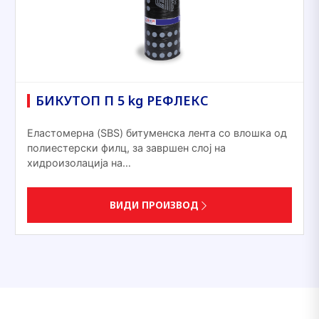
БИКУТОП П 5 kg РЕФЛЕКС
Еластомерна (SBS) битуменска лента со влошка од
полиестерски филц, за завршен слој на
хидроизолација на…
ВИДИ ПРОИЗВОД