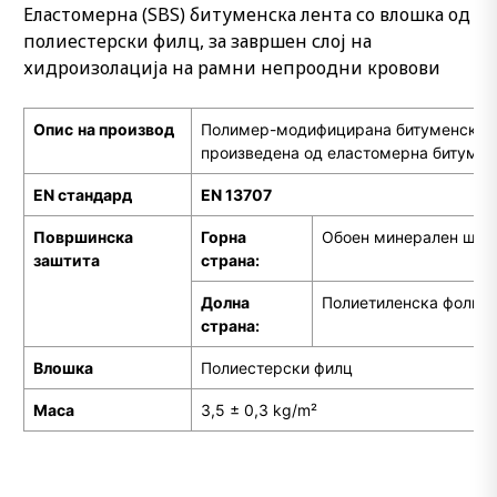
Еластомерна (SBS) битуменска лента со влошка од
полиестерски филц, за завршен слој на
хидроизолација на рамни непроодни кровови
Опис
на производ
Полимер-модифицирана битуменска х
произведена од еластомерна битумен
EN стандард
EN 13707
Површинска
Горна
Обоен минерален шкр
заштита
страна:
Долна
Полиетиленска фолија
страна:
Влошка
Полиестерски филц
M
аса
3,5 ± 0,3 kg/m²