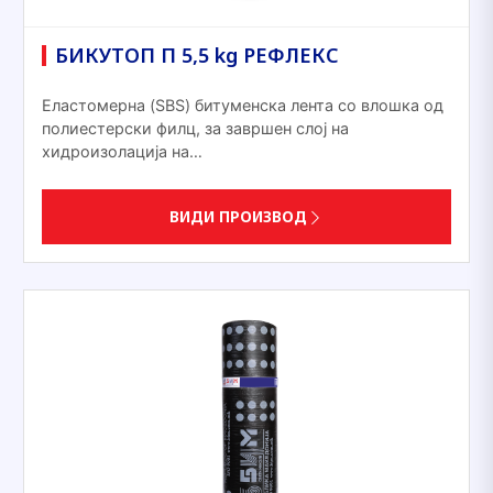
БИКУТОП П 5,5 kg РЕФЛЕКС
Еластомерна (SBS) битуменска лента со влошка од
полиестерски филц, за завршен слој на
хидроизолација на…
ВИДИ ПРОИЗВОД