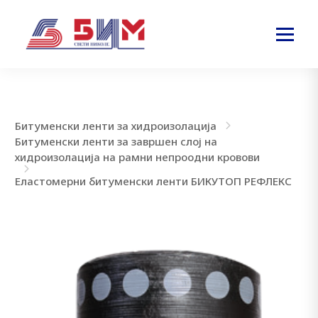
Битуменски ленти за хидроизолација
Битуменски ленти за завршен слој на
хидроизолација на рамни непроодни кровови
Еластомерни битуменски ленти БИКУТОП РЕФЛЕКС