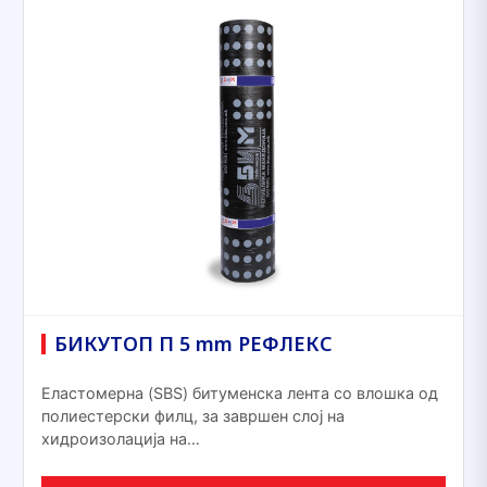
БИКУТОП П 5 mm РЕФЛЕКС
Еластомерна (SBS) битуменска лента со влошка од
полиестерски филц, за завршен слој на
хидроизолација на…