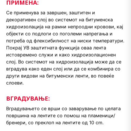
ПРИМЕНА:
Се применува за завршен, заштитен и
декоративен слој во системот на битуменска
хидроизолација на рамни непроодни кровови, кај
објекти со подлоги со поголеми напрегања и
потреба од флексибилност на ниски температури.
Покрај УВ заштитната функција оваа лента
истовремено служи и како хидроизолационен
слој. Во системот на хидроизолација може да се
вградува како еден слој или да се комбинира со
други видови на битуменски ленти, во повеќе
слоеви.
ВГРАДУВАЊЕ:
Вградувањето се врши со заварување по целата
површина на лентите со помош на пламеници/
бренери, со преклоп на лентите од 10 cm.