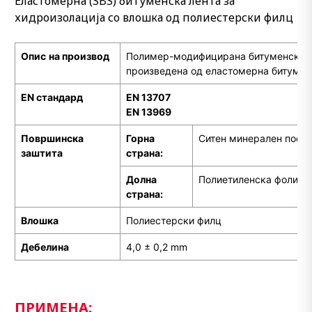
Еластомерна (SBS) битуменска лента за
хидроизолација со влошка од полиестерски филц
Опис
на производ
Полимер-модифицирана битуменска х
произведена од еластомерна битумен
EN стандард
EN 13707
EN 13969
Површинска
Горна
Ситен минерален поси
заштита
страна:
Долна
Полиетиленска фолија
страна:
Влошка
Полиестерски филц
Дебелина
4,0 ± 0,2 mm
ПРИМЕНА: