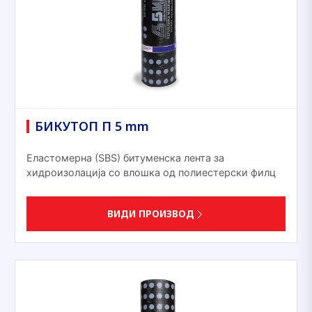
БИКУТОП П 5 mm
Еластомерна (ЅВЅ) битуменска лента за
хидроизолација со влошка од полиестерски филц
ВИДИ ПРОИЗВОД