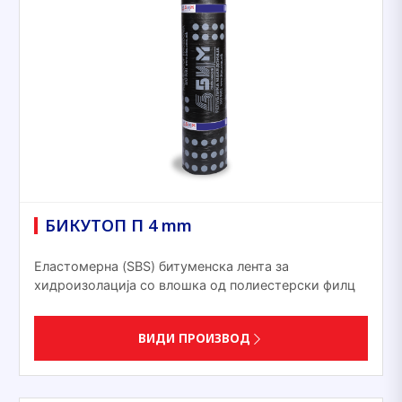
БИКУТОП П 4 mm
Еластомерна (SBS) битуменска лента за
хидроизолација со влошка од полиестерски филц
ВИДИ ПРОИЗВОД