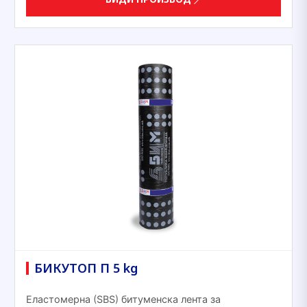
БИКУТОП П 5 kg
Еластомерна (ЅВЅ) битуменска лента за