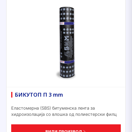
БИКУТОП П 3 mm
Еластомерна (ЅВЅ) битуменска лента за
хидроизолација со влошка од полиестерски филц
ВИДИ ПРОИЗВОД