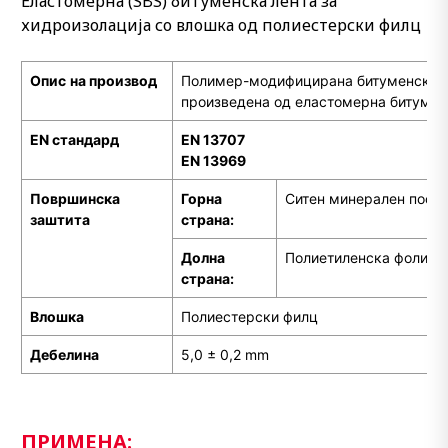
Еластомерна (SBS) битуменска лента за
хидроизолација со влошка од полиестерски филц
Опис
на производ
Полимер-модифицирана битуменска х
произведена од еластомерна битумен
EN стандард
EN 13707
EN 13969
Површинска
Горна
Ситен минерален поси
заштита
страна:
Долна
Полиетиленска фолија
страна:
Влошка
Полиестерски филц
Дебелина
5,0 ± 0,2 mm
ПРИМЕНА: