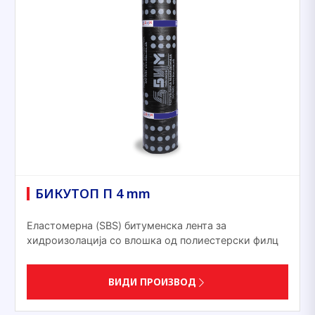
БИКУТОП П 4 mm
Еластомерна (SBS) битуменска лента за
хидроизолација со влошка од полиестерски филц
ВИДИ ПРОИЗВОД