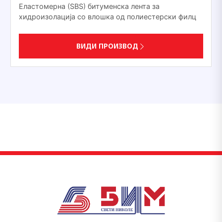
Еластомерна (ЅВЅ) битуменска лента за
хидроизолација со влошка од полиестерски филц
ВИДИ ПРОИЗВОД