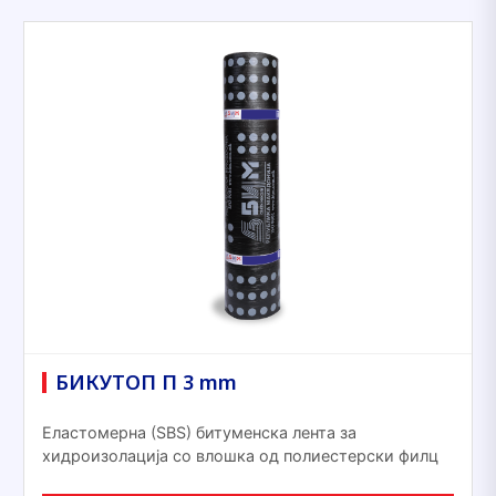
БИКУТОП П 3 mm
Еластомерна (ЅВЅ) битуменска лента за
хидроизолација со влошка од полиестерски филц