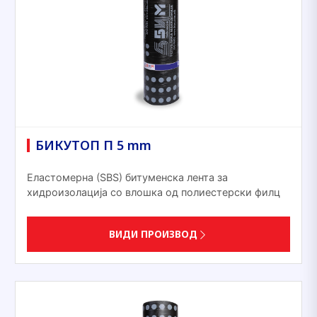
БИКУТОП П 5 mm
Еластомерна (ЅВЅ) битуменска лента за
хидроизолација со влошка од полиестерски филц
ВИДИ ПРОИЗВОД