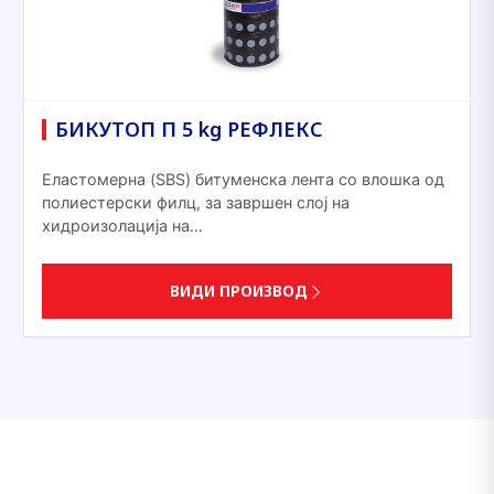
БИКУТОП П 5 kg РЕФЛЕКС
Еластомерна (SBS) битуменска лента со влошка од
полиестерски филц, за завршен слој на
хидроизолација на…
ВИДИ ПРОИЗВОД