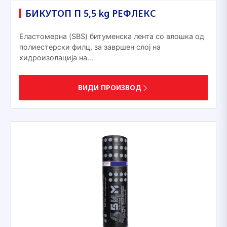
БИКУТОП П 5,5 kg РЕФЛЕКС
Еластомерна (SBS) битуменска лента со влошка од
полиестерски филц, за завршен слој на
хидроизолација на…
ВИДИ ПРОИЗВОД