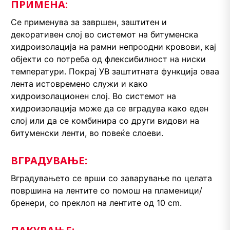
ПРИМЕНА:
Се применува за завршен, заштитен и
декоративен слој во системот на битуменска
хидроизолација на рамни непроодни кровови, кај
објекти со потреба од флексибилност на ниски
температури. Покрај УВ заштитната функција оваа
лента истовремено служи и како
хидроизолационен слој. Во системот на
хидроизолација може да се вградува како еден
слој или да се комбинира со други видови на
битуменски ленти, во повеќе слоеви.
ВГРАДУВАЊЕ:
Вградувањето се врши со заварување по целата
површина на лентите со помош на пламеници/
бренери, со преклоп на лентите од 10 cm.