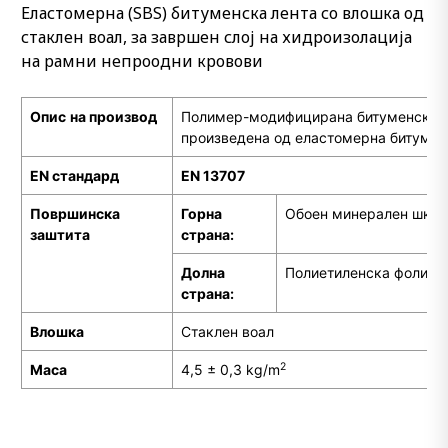
Еластомерна (SBS) битуменска лента со влошка од
стаклен воал, за завршен слој на хидроизолација
на рамни непроодни кровови
Опис
на производ
Полимер-модифицирана битуменска х
произведена од еластомерна битумен
EN стандард
EN 13707
Површинска
Горна
Обоен минерален шкр
заштита
страна:
Долна
Полиетиленска фолија
страна:
Влошка
Стаклен воал
2
M
аса
4,5 ± 0,3 kg/m