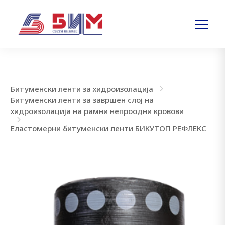
Битуменски ленти за хидроизолација
Битуменски ленти за завршен слој на
хидроизолација на рамни непроодни кровови
Еластомерни битуменски ленти БИКУТОП РЕФЛЕКС