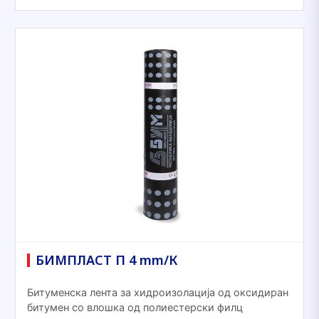
БИМПЛАСТ П 4 mm/К
Битуменска лента за хидроизолација од оксидиран
битумен со влошка од полиестерски филц