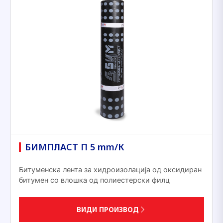
БИМПЛАСТ П 5 mm/К
Битуменска лента за хидроизолација од оксидиран
битумен со влошка од полиестерски филц
ВИДИ ПРОИЗВОД