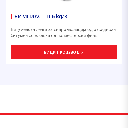
БИМПЛАСТ П 6 kg/К
Битуменска лента за хидроизолација од оксидиран
битумен со влошка од полиестерски филц
ВИДИ ПРОИЗВОД