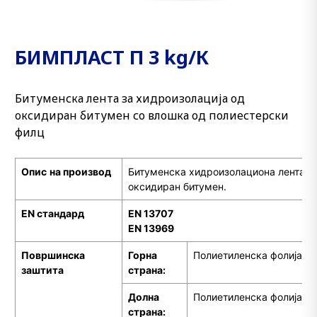
БИМПЛАСТ П 3 kg/К
Битуменска лента за хидроизолација од
оксидиран битумен со влошка од полиестерски
филц
Опис
на производ
Битуменска хидроизолациона лента п
оксидиран битумен.
EN стандард
EN 13707
EN 13969
Површинска
Горна
Полиетиленска фолија
заштита
страна:
Долна
Полиетиленска фолија
страна: