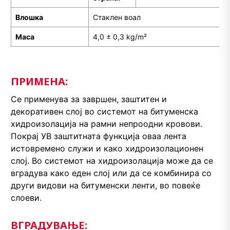
Влошка
Стаклен воал
Маса
4,0 ± 0,3 kg/m²
ПРИМЕНА:
Се применува за завршен, заштитен и
декоративен слој во системот на битуменска
хидроизолација на рамни непроодни кровови.
Покрај УВ заштитната функција оваа лента
истовремено служи и како хидроизолационен
слој. Во системот на хидроизолација може да се
вградува како еден слој или да се комбинира со
други видови на битуменски ленти, во повеќе
слоеви.
ВГРАДУВАЊЕ: