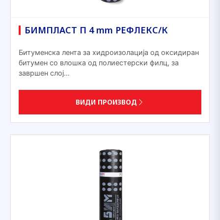
БИМПЛАСТ П 4 mm РЕФЛЕКС/К
Битуменска лента за хидроизолација од оксидиран
битумен со влошка од полиестерски филц, за
завршен слој…
ВИДИ ПРОИЗВОД