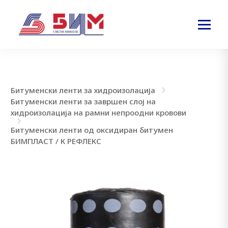
Битуменски ленти за хидроизолација
Битуменски ленти за завршен слој на
хидроизолација на рамни непроодни кровови
Битуменски ленти од оксидиран битумен
БИМПЛАСТ / К РЕФЛЕКС