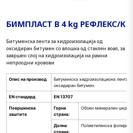
БИМПЛАСТ В 4 kg РЕФЛЕКС/К
Битуменска лента за хидроизолација од
оксидиран битумен со влошка од стаклен воал, за
завршен слој на хидроизолација на рамни
непроодни кровови
Опис
на производ
Битуменска хидроизолациона лента п
оксидиран битумен.
EN стандард
EN 13707
Површинска
Горна
Обоен минерален шкрил
заштита
страна:
Долна
Полиетиленска фолија
страна: