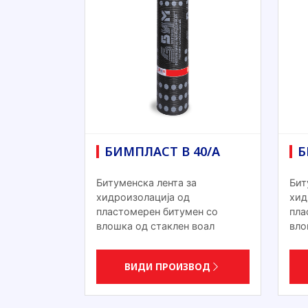
БИМПЛАСТ В 40/А
Б
Битуменска лента за
Бит
хидроизолација од
хид
пластомерен битумен со
пла
влошка од стаклен воал
вло
ВИДИ ПРОИЗВОД