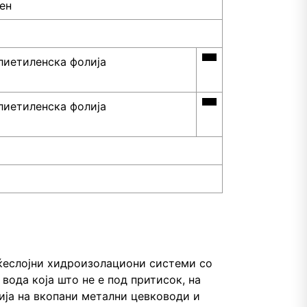
ен
лиетиленска фолија
лиетиленска фолија
ќеслојни хидроизолациони системи со
вода која што не е под притисок, на
ија на вкопани метални цевководи и