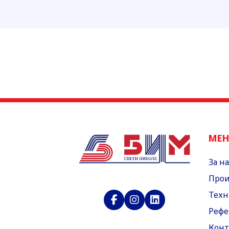
МЕ
За на
Прои
Техн
Рефе
Конт