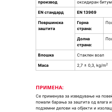
производ
оксидиран битум
EN стандард
EN 13969
Површинска
Горна
По
заштита
страна:
Долна
По
страна:
Влошка
Стаклен воал
2
Маса
2,7 ± 0,3, kg/m
ПРИМЕНА:
Се применува за изведување на пове
помали барања за заштита од влага и 
подземни делови на објекти и изолац