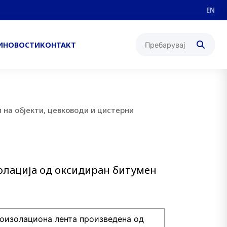
EN
И
НОВОСТИ
КОНТАКТ
 на објекти, цевководи и цистерни
олација од оксидиран битумен
оизолациона лента произведена од