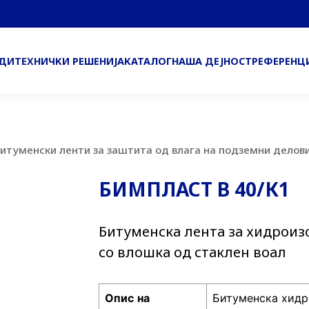
ОДИ
ТЕХНИЧКИ РЕШЕНИЈА
КАТАЛОГ
НАША ДЕЈНОСТ
РЕФЕРЕНЦ
итуменски ленти за заштита од влага на подземни делови
БИМПЛАСТ В 40/К1
Битуменска лента за хидроиз
со влошка од стаклен воал
Опис
на
Битуменска хидр