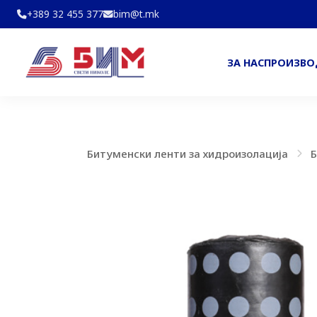
+389 32 455 377
bim@t.mk
ЗА НАС
ПРОИЗВ
Битуменски ленти за хидроизолација
Б