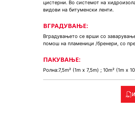
цистерни. Во системот на хидроизол
видови на битуменски ленти.
ВГРАДУВАЊЕ:
Вградувањето се врши со заварување
помош на пламеници /бренери, со пре
ПАКУВАЊЕ:
Ролна:7,5m² (1m x 7,5m) ; 10m² (1m x 1
И