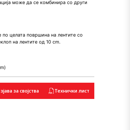
ација може да се комбинира со други
 по целата површина на лентите со
клоп на лентите од 10 cm.
0m)
зјава за својства
Технички лист