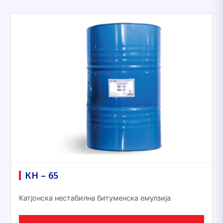
КН – 65
Катјонска нестабилна битуменска емулзија