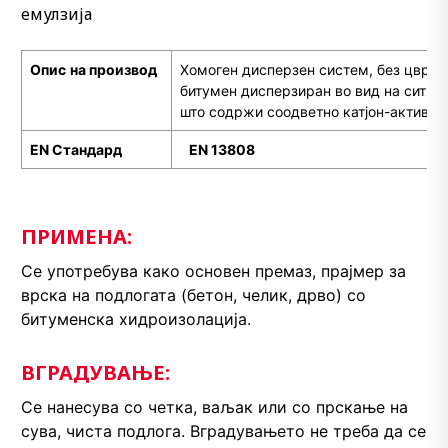
емулзија
Опис
на производ
Хомоген дисперзен систем, без цврст
битумен дисперзиран во вид на ситни 
што содржи соодветно катјон-активно
EN
С
тандард
EN
1
3808
ПРИМЕНА:
Се употребува како основен премаз, прајмер за
врска на подлогата (бетон, челик, дрво) со
битуменска хидроизолација.
ВГРАДУВАЊЕ:
Се нанесува со четка, ваљак или со прскање на
сува, чиста подлога. Вградувањето не треба да се