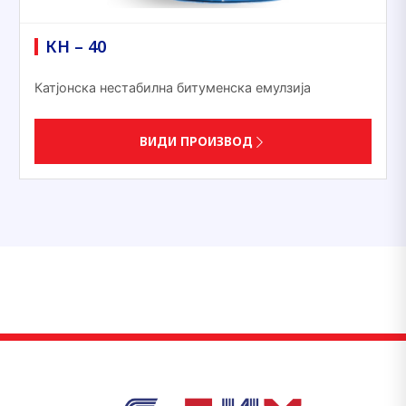
КН – 40
Катјонска нестабилна битуменска емулзија
ВИДИ ПРОИЗВОД