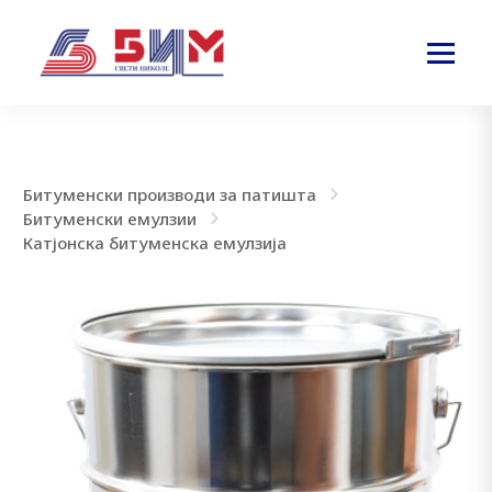
Битуменски производи за патишта
Битуменски емулзии
Катјонска битуменска емулзија