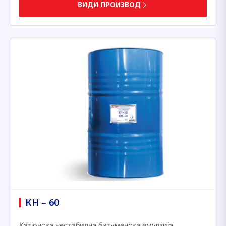
ВИДИ ПРОИЗВОД
КН – 60
Катјонска нестабилна битуменска емулзија