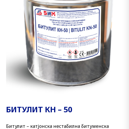
БИТУЛИТ КН – 50
Битулит – катјонска нестабилна битуменска