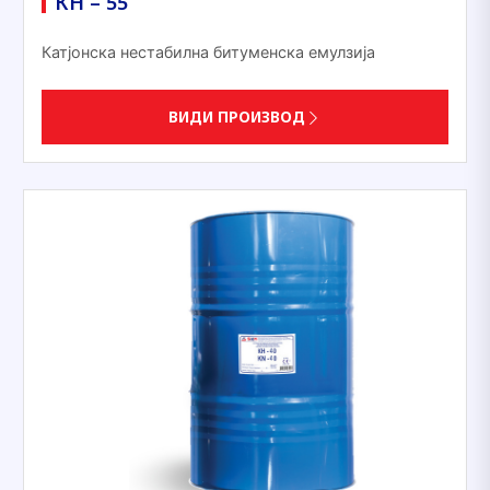
КН – 55
Катјонска нестабилна битуменска емулзија
ВИДИ ПРОИЗВОД