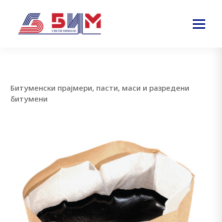
Битуменски прајмери, пасти, маси и разредени
битумени