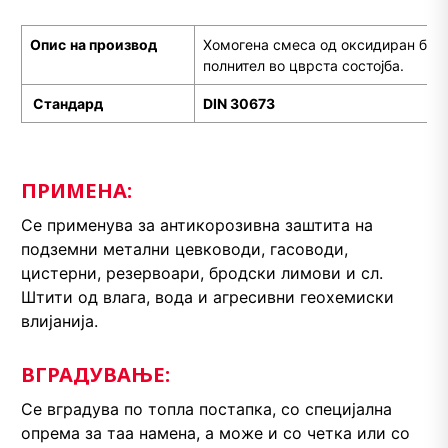
Опис
на производ
Хомогена смеса од оксидиран бит
полнител во цврста состојба.
С
тандард
DIN 30673
ПРИМЕНА:
Се применува за антикорозивна заштита на
подземни метални цевководи, гасоводи,
цистерни, резервоари, бродски лимови и сл.
Штити од влага, вода и агресивни геохемиски
влијанија.
ВГРАДУВАЊЕ:
Се вградува по топла постапка, со специјална
опрема за таа намена, а може и со четка или со