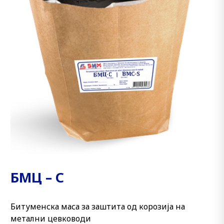
БМЦ – С
Битуменска маса за заштита од корозија на
метални цевководи