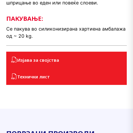
шприцање во еден или повеќе слоeви.
ПАКУВАЊЕ:
Се пакува во силиконизирана хартиена амбалажа
од ~ 20 kg.
Изјава за својства
Технички лист