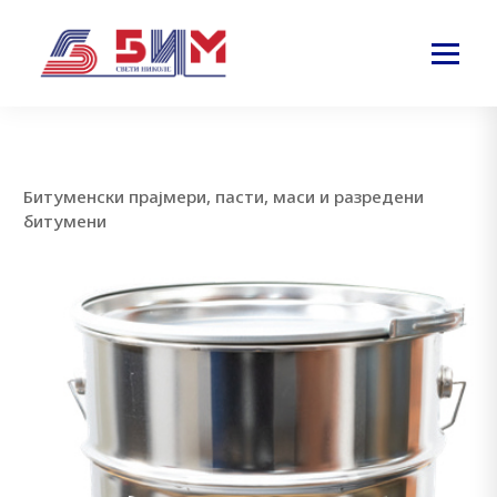
Битуменски прајмери, пасти, маси и разредени
битумени