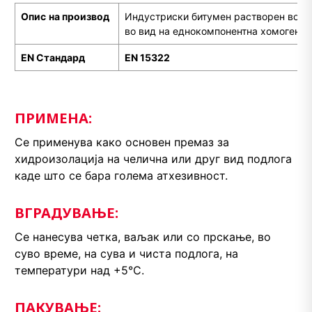
Опис
на производ
Индустриски битумен растворен во с
во вид на еднокомпонентна хомогена т
EN
С
тандард
EN 1
5322
ПРИМЕНА:
Се применува како основен премаз за
хидроизолација на челична или друг вид подлога
каде што се бара голема атхезивност.
ВГРАДУВАЊЕ:
Се нанесува четка, ваљак или со прскање, во
суво време, на сува и чиста подлога, на
температури над +5°С.
ПАКУВАЊЕ: