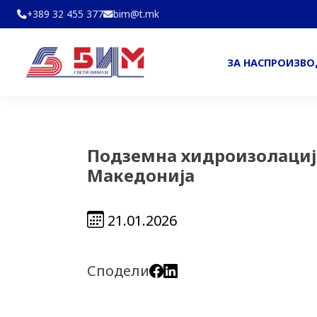
+389 32 455 377
bim@t.mk
ЗА НАС
ПРОИЗВ
Подземна хидроизолација
Македонија
21.01.2026
Сподели