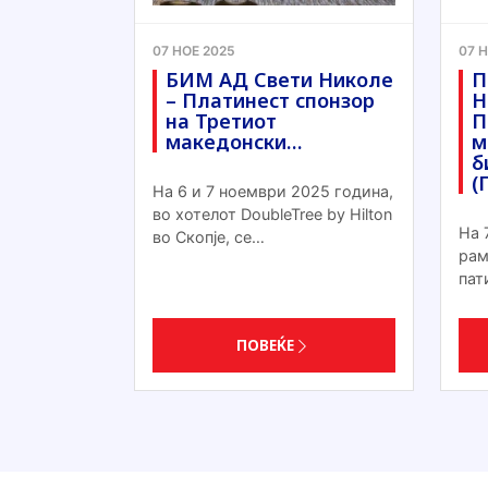
07 НОЕ 2025
07 
БИМ АД Свети Николе
П
– Платинест спонзор
Н
на Третиот
П
македонски…
м
б
(
На 6 и 7 ноември 2025 година,
во хотелот DoubleTree by Hilton
На 
во Скопје, се…
рам
пат
ПОВЕЌЕ