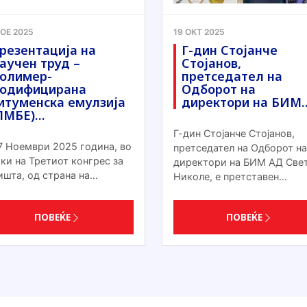
НОЕ 2025
19 ОКТ 2025
резентација на
Г-дин Стојанче
аучен труд –
Стојанов,
олимер-
претседател на
одифицирана
Одборот на
итуменска емулзија
директори на БИМ
ПМБЕ)…
Г-дин Стојанче Стојанов,
7 Ноември 2025 година, во
претседател на Одборот на
ки на Третиот конгрес за
директори на БИМ АД Све
ишта, од страна на…
Николе, е претставен…
ПОВЕЌЕ
ПОВЕЌЕ