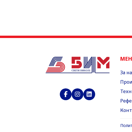
МЕ
За на
Прои
Техн
Рефе
Конт
Полит