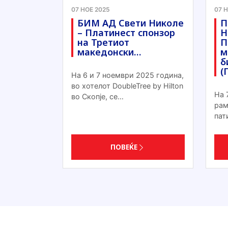
07 НОЕ 2025
07 
БИМ АД Свети Николе
П
– Платинест спонзор
Н
на Третиот
П
македонски…
м
б
(
На 6 и 7 ноември 2025 година,
во хотелот DoubleTree by Hilton
На 
во Скопје, се…
рам
пат
ПОВЕЌЕ