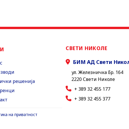
СВЕТИ НИКОЛЕ
НИ
БИМ АД Свети Нико
с
зводи
ул. Железничка бр. 164
2220 Свети Николе
ички решенија
+ 389 32 455 177
ренци
+ 389 32 455 377
акт
ика на приватност
ика за користење на колачиња