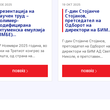
НОЕ 2025
19 ОКТ 2025
резентација на
Г-дин Стојанче
аучен труд –
Стојанов,
олимер-
претседател на
одифицирана
Одборот на
итуменска емулзија
директори на БИМ
ПМБЕ)…
Г-дин Стојанче Стојанов,
7 Ноември 2025 година, во
претседател на Одборот на
ки на Третиот конгрес за
директори на БИМ АД Све
ишта, од страна на…
Николе, е претставен…
ПОВЕЌЕ
ПОВЕЌЕ