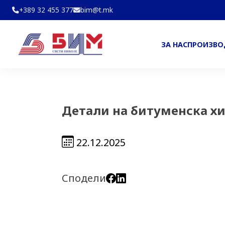
+389 32 455 377
bim@t.mk
ЗА НАС
ПРОИЗВ
Детали на битуменска хи
22.12.2025
Сподели