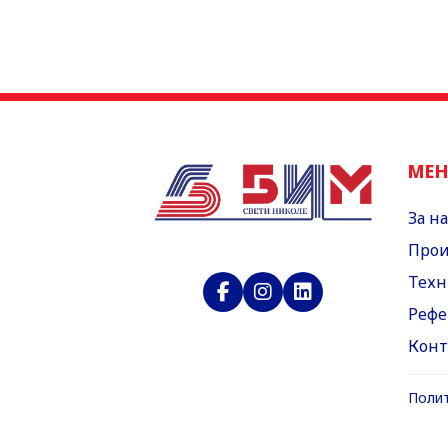
МЕ
За на
Прои
Техн
Рефе
Конт
Полит
Полит