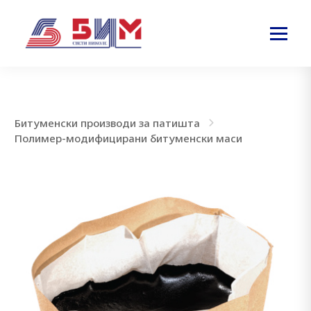
Битуменски производи за патишта
Полимер-модифицирани битуменски маси