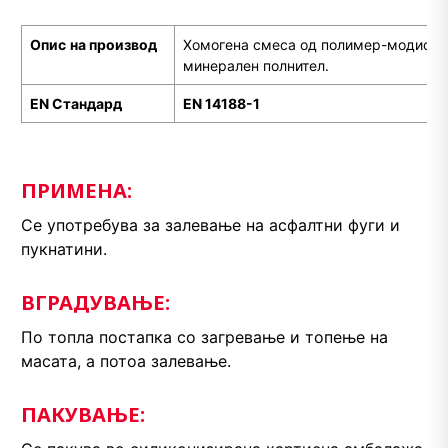
Опис
на производ
Хомогена смеса од полимер-модифиц
минерален полнител.
EN
С
тандард
EN 14188-1
ПРИМЕНА:
Се употребува за залевање на асфалтни фуги и
пукнатини.
ВГРАДУВАЊЕ:
По топла постапка со загревање и топење на
масата, а потоа залевање.
ПАКУВАЊЕ: