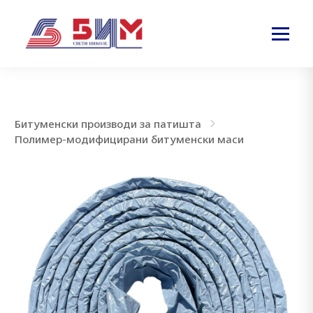
Битуменски производи за патишта
Полимер-модифицирани битуменски маси