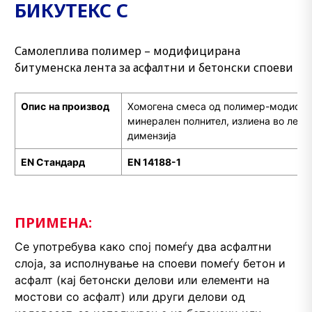
БИКУТЕКС С
Самолеплива полимер – модифицирана
битуменска лента за асфалтни и бетонски споеви
Опис
на производ
Хомогена смеса од полимер-модифиц
минерален полнител, излиена во лент
димензија
EN
С
тандард
EN 14188-1
ПРИМЕНА:
Се употребува како спој помеѓу два асфалтни
слоја, за исполнување на споеви помеѓу бетон и
асфалт (кај бетонски делови или елементи на
мостови со асфалт) или други делови од