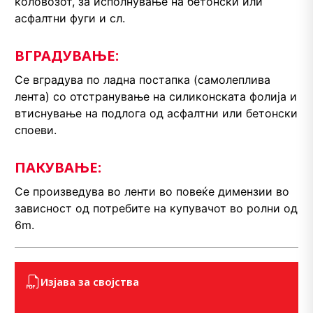
коловозот, за исполнување на бетонски или
асфалтни фуги и сл.
ВГРАДУВАЊЕ:
Се вградува по ладна постапка (самолеплива
лента) со отстранување на силиконската фолија и
втиснување на подлога од асфалтни или бетонски
споеви.
ПАКУВАЊЕ:
Се произведува во ленти во повеќе димензии во
зависност од потребите на купувачот во ролни од
6m.
Изјава за својства