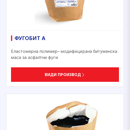
ФУГОБИТ А
Еластомерна полимер– модифицирана битуменска
маса за асфалтни фуги
ВИДИ ПРОИЗВОД