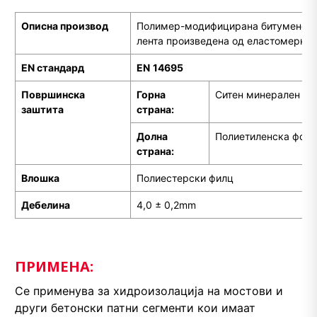
Описна производ
Полимер-модифицирана битуменска
лента произведена од еластомерна 
EN стандард
EN
14695
Површинска
Горна
Ситен минерален по
заштита
страна:
Долна
Полиетиленска фоли
страна:
Влошка
Полиестерски филц
Дебелина
4,0 ± 0,2mm
ПРИМЕНА:
Се применува за хидроизолација на мостови и
други бетонски патни сегменти кои имаат