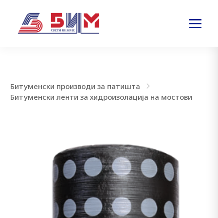
Битуменски производи за патишта
Битуменски ленти за хидроизолација на мостови