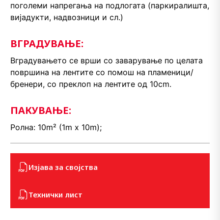
поголеми напрегања на подлогата (паркиралишта,
вијадукти, надвозници и сл.)
ВГРАДУВАЊЕ:
Вградувањето се врши со заварување по целата
површина на лентите со помош на пламеници/
бренери, со преклоп на лентите од 10cm.
ПАКУВАЊЕ:
Ролна: 10m² (1m x 10m);
Изјава за својства
Технички лист