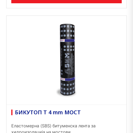
БИКУТОП T 4 mm МОСТ
Еластомерна (SBS) битуменска лента за
хидроизолација на мостови