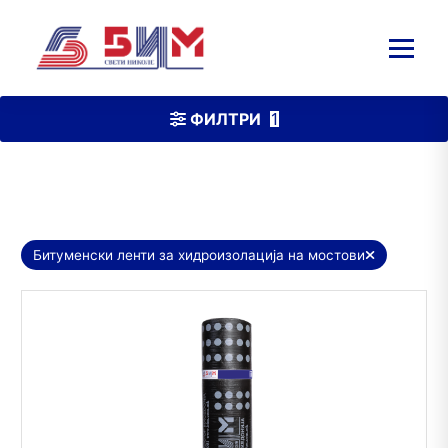
1
ФИЛТРИ
Битуменски ленти за хидроизолација на мостови