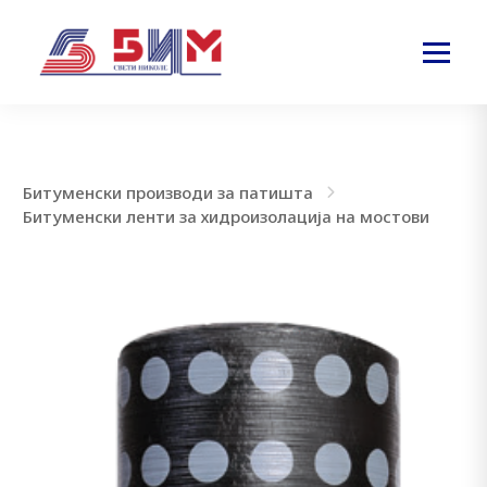
Битуменски производи за патишта
Битуменски ленти за хидроизолација на мостови