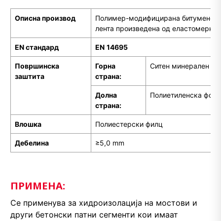
Описна производ
Полимер-модифицирана битуменска
лента произведена од еластомерна 
EN стандард
EN
14695
Површинска
Горна
Ситен минерален по
заштита
страна:
Долна
Полиетиленска фоли
страна:
Влошка
Полиестерски филц
Дебелина
≥5,0 mm
ПРИМЕНА:
Се применува за хидроизолација на мостови и
други бетонски патни сегменти кои имаат