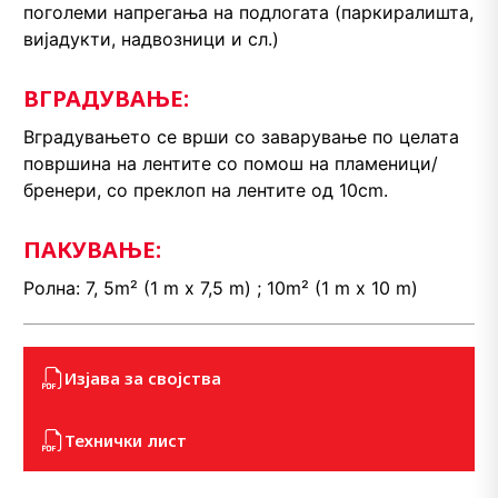
поголеми напрегања на подлогата (паркиралишта,
вијадукти, надвозници и сл.)
ВГРАДУВАЊЕ:
Вградувањето се врши со заварување по целата
површина на лентите со помош на пламеници/
бренери, со преклоп на лентите од 10cm.
ПАКУВАЊЕ:
Ролна: 7, 5m² (1 m x 7,5 m) ; 10m² (1 m x 10 m)
Изјава за својства
Технички лист