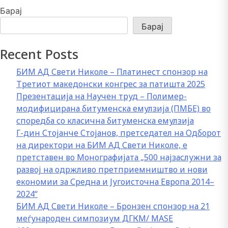
Барај
Барај
Recent Posts
БИМ АД Свети Николе – Платинест спонзор на
Третиот македонски конгрес за патишта 2025
Презентација на Научен труд – Полимер-
модифицирана битуменска емулзија (ПМБЕ) во
споредба со класична битуменска емулзија
Г-дин Стојанче Стојанов, претседател на Одборот
на директори на БИМ АД Свети Николе, е
претставен во Монографијата „500 најзаслужни за
развој на одржливо претприемништво и нови
економии за Средна и Југоисточна Европа 2014–
2024“
БИМ АД Свети Николе – Бронзен спонзор на 21
меѓународен симпозиум ДГКМ/ MASE