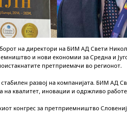
дборот на директори на БИМ АД Свети Никол
емништво и нови економии за Средна и Југо
д поистакнатите претприемачи во регионот.
 стабилен развој на компанијата. БИМ АД С
ра на квалитет, иновации и одржливо работ
иот конгрес за претприемништво Словенија 2