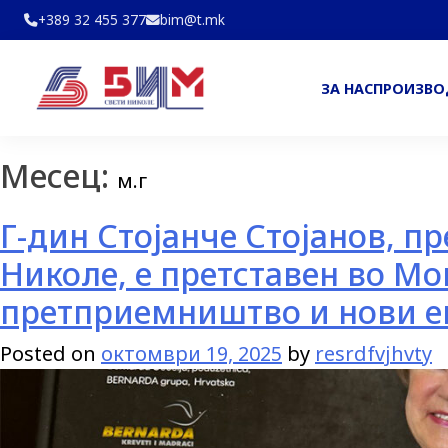
+389 32 455 377
bim@t.mk
ЗА НАС
ПРОИЗВ
Месец:
м.г
Г-дин Стојанче Стојанов, п
Николе, е претставен во Мо
претприемништво и нови ек
Posted on
октомври 19, 2025
by
resrdfvjhvty