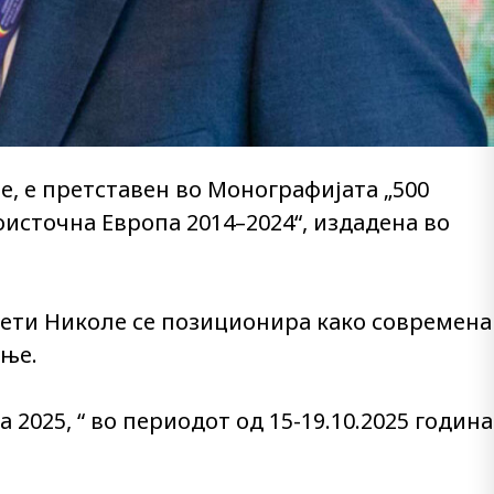
е, е претставен во Монографијата „500
источна Европа 2014–2024“, издадена во
вети Николе се позиционира како современа
ење.
025, “ во периодот од 15-19.10.2025 година