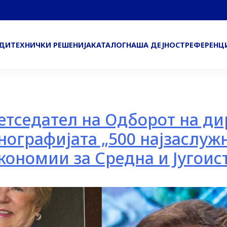
ОДИ
ТЕХНИЧКИ РЕШЕНИЈА
КАТАЛОГ
НАША ДЕЈНОСТ
РЕФЕРЕНЦ
ретседател на Одборот на д
нографијата „500 најзаслуж
ономии за Средна и Југоист