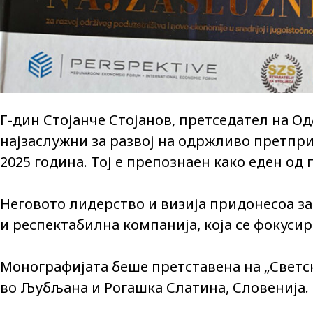
Г-дин Стојанче Стојанов, претседател на О
најзаслужни за развој на одржливо претпри
2025 година. Тој е препознаен како еден о
Неговото лидерство и визија придонесоа за
и респектабилна компанија, која се фокуси
Монографијата беше претставена на „Светск
во Љубљана и Рогашка Слатина, Словенија.