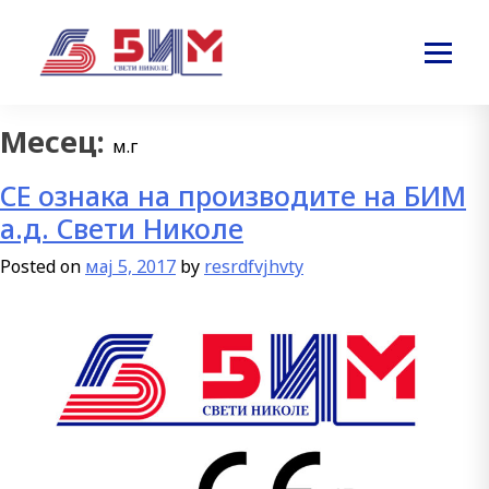
Месец:
м.г
СЕ ознака на производите на БИМ
а.д. Свети Николе
Posted on
мај 5, 2017
by
resrdfvjhvty