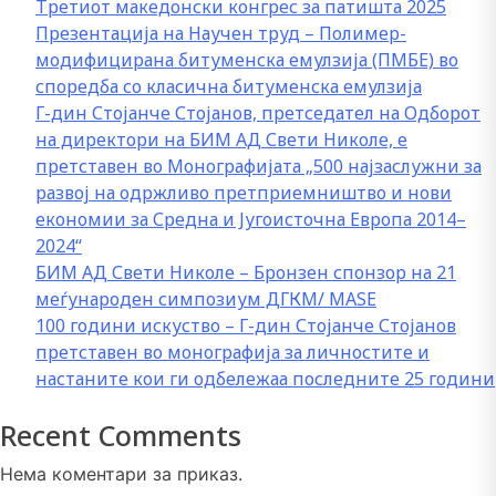
Свети
Третиот македонски конгрес за патишта 2025
Николе
Презентација на Научен труд – Полимер-
модифицирана битуменска емулзија (ПМБЕ) во
споредба со класична битуменска емулзија
Г-дин Стојанче Стојанов, претседател на Одборот
на директори на БИМ АД Свети Николе, е
претставен во Монографијата „500 најзаслужни за
развој на одржливо претприемништво и нови
економии за Средна и Југоисточна Европа 2014–
2024“
БИМ АД Свети Николе – Бронзен спонзор на 21
меѓународен симпозиум ДГКМ/ MASE
100 години искуство – Г-дин Стојанче Стојанов
претставен во монографија за личностите и
настаните кои ги одбележаа последните 25 години
Recent Comments
Нема коментари за приказ.