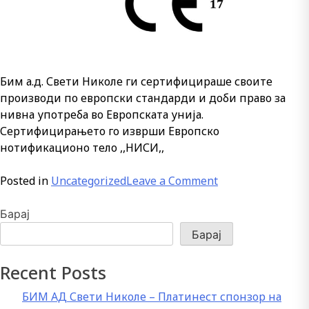
Бим а.д. Свети Николе ги сертифицираше своите
производи по европски стандарди и доби право за
нивна употреба во Европската унија.
Сертифицирањето го изврши Европско
нотификационо тело ,,НИСИ,,
on
Posted in
Uncategorized
Leave a Comment
СЕ
ознака
Барај
на
Барај
производите
на
Recent Posts
БИМ
а.д.
БИМ АД Свети Николе – Платинест спонзор на