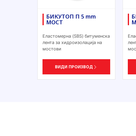
БИКУТОП П 5 mm
Б
МОСТ
М
Еластомерна (SBS) битуменска
Ела
лента за хидроизолација на
лен
мостови
мос
ВИДИ ПРОИЗВОД