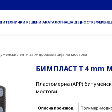
ОДИ
ТЕХНИЧКИ РЕШЕНИЈА
КАТАЛОГ
НАША ДЕЈНОСТ
РЕФЕРЕНЦ
уменски ленти за хидроизолација на мостови
БИМПЛАСТ Т 4 mm 
Пластомерна (APP) битуменск
мостови
Описна производ
Полимер-модиф