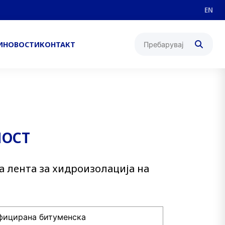
EN
И
НОВОСТИ
КОНТАКТ
МОСТ
а лента за хидроизолација на
ицирана битуменска