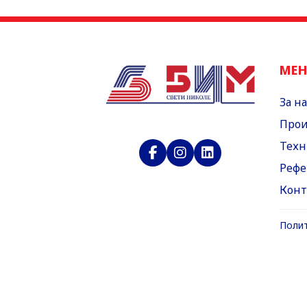
МЕ
За на
Прои
Техн
Рефе
Конт
Полит
Полит