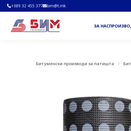
+389 32 455 377
bim@t.mk
ЗА НАС
ПРОИЗВ
Битуменски производи за патишта
Бит