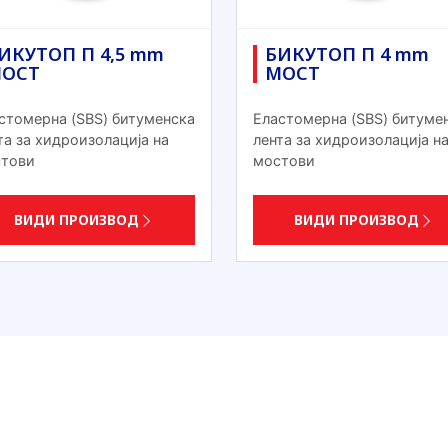
ИКУТОП П 4,5 mm
БИКУТОП П 4 mm
ОСТ
МОСТ
стомерна (SBS) битуменска
Еластомерна (SBS) битуме
та за хидроизолација на
лента за хидроизолација н
тови
мостови
ВИДИ ПРОИЗВОД
ВИДИ ПРОИЗВОД