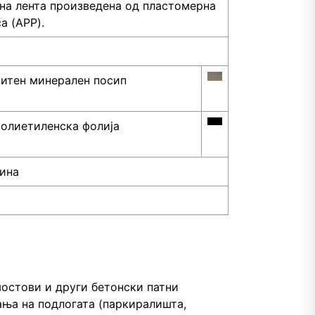
а лента произведена од пластомерна
а (APP).
итен минерален посип
олиетиленска фолија
ина
мостови и други бетонски патни
ања на подлогата (паркиралишта,