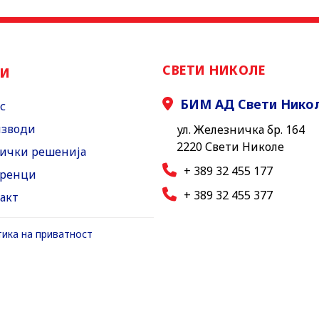
СВЕТИ НИКОЛЕ
НИ
БИМ АД Свети Нико
с
зводи
ул. Железничка бр. 164
2220 Свети Николе
ички решенија
+ 389 32 455 177
ренци
+ 389 32 455 377
акт
ика на приватност
ика за користење на колачиња