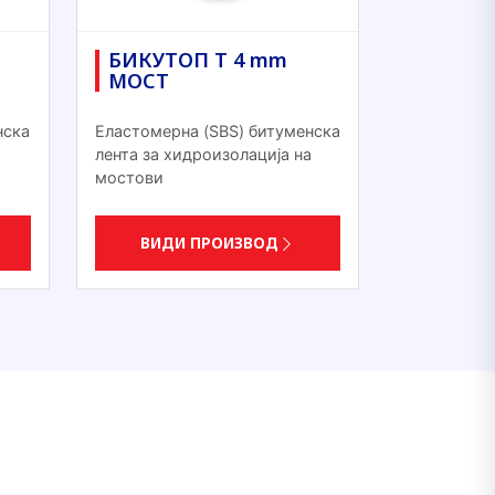
БИКУТОП T 4 mm
МОСТ
нска
Еластомерна (SBS) битуменска
а
лента за хидроизолација на
мостови
ВИДИ ПРОИЗВОД