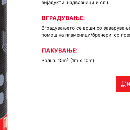
вијадукти, надвозници и сл.).
ВГРАДУВАЊЕ:
Вградувањето се врши со заварување
помош на пламеници/бренери, со прек
ПАКУВАЊЕ:
Ролна: 10m² (1m x 10m)
И