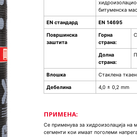
хидроизолацион
битуменска мас
EN стандард
EN
14695
Површинска
Горна
С
заштита
страна:
Долна
П
страна:
Влошка
Стаклена ткаен
Дебелина
4,0 ± 0,2 mm
ПРИМЕНА:
Се применува за хидроизолација на 
сегменти кои имаат поголеми напрег