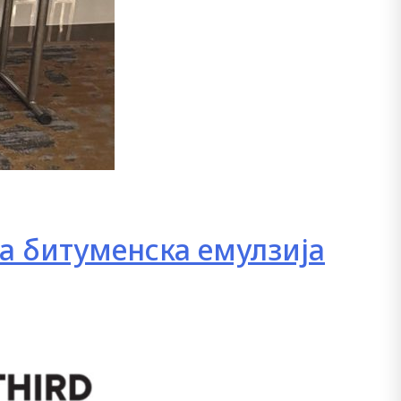
а битуменска емулзија