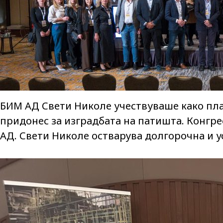
БИМ АД Свети Николе учествуваше како пла
придонес за изградбата на патишта. Конгр
АД. Свети Николе остварува долгорочна и 