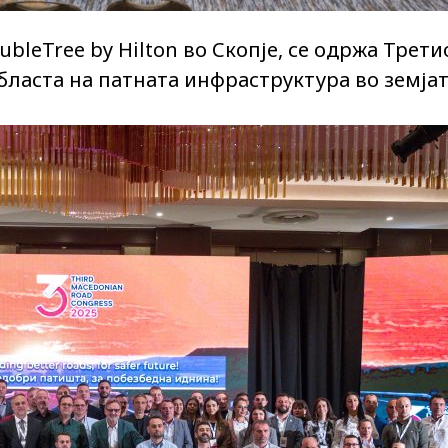
ubleTree by Hilton во Скопје, се одржа Трет
бласта на патната инфраструктура во земјат