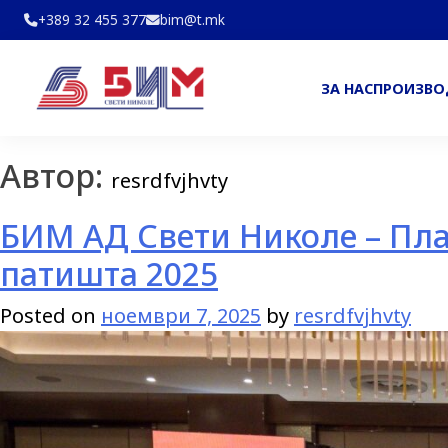
+389 32 455 377
bim@t.mk
ЗА НАС
ПРОИЗВ
Автор:
resrdfvjhvty
БИМ АД Свети Николе – Пла
патишта 2025
Posted on
ноември 7, 2025
by
resrdfvjhvty