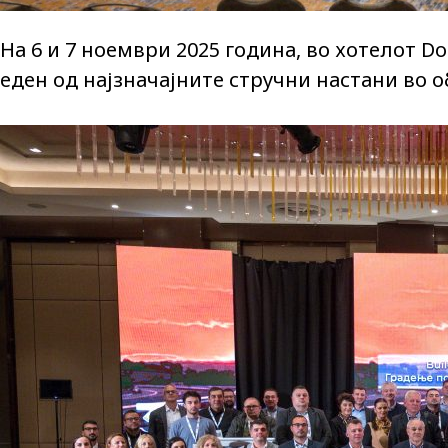
На 6 и 7 ноември 2025 година, во хотелот Do
еден од најзначајните стручни настани во о