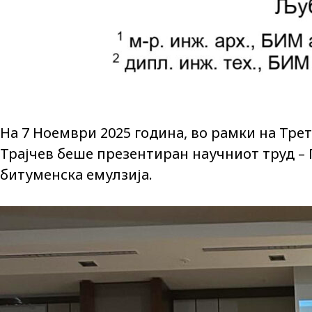
На 7 Ноември 2025 година, во рамки на Тре
Трајчев беше презентиран научниот труд –
битуменска емулзија.