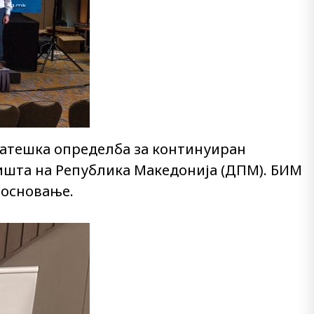
тратешка определба за континуиран
ишта на Република Македонија (ДПМ). БИМ
 основање.