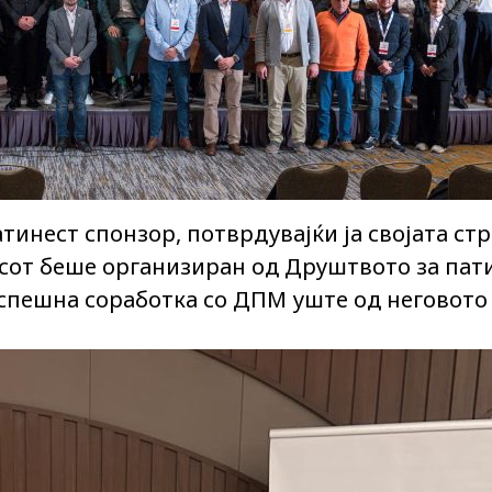
тинест спонзор, потврдувајќи ја својата с
есот беше организиран од Друштвото за пат
успешна соработка со ДПМ уште од неговото