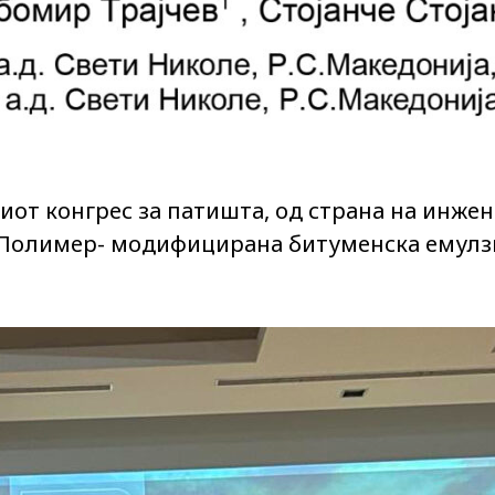
тиот конгрес за патишта, од страна на инж
 Полимер- модифицирана битуменска емулзи