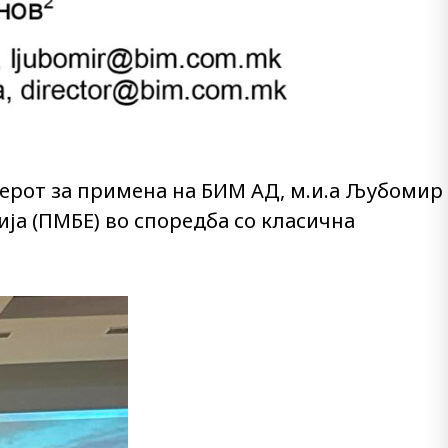
енерот за примена на БИМ АД, м.и.а Љубомир
ја (ПМБЕ) во споредба со класична