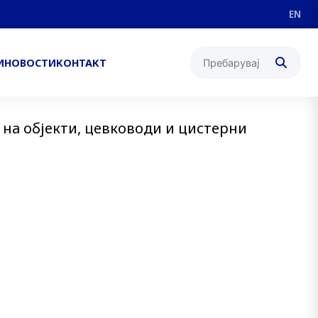
EN
И
НОВОСТИ
КОНТАКТ
на објекти, цевководи и цистерни