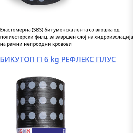
Еластомерна (SBS) битуменска лента со влошка од
полиестерски филц, за завршен слој на хидроизолација
на рамни непроодни кровови
БИКУТОП П 6 kg РЕФЛЕКС ПЛУС