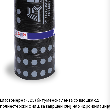
Еластомерна (SBS) битуменска лента со влошка од
полиестерски филц, за завршен слој на хидроизолација