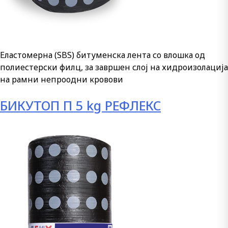
Еластомерна (SBS) битуменска лента со влошка од
полиестерски филц, за завршен слој на хидроизолација
на рамни непроодни кровови
БИКУТОП П 5 kg РЕФЛЕКС