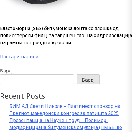
Еластомерна (SBS) битуменска лента со влошка од
полиестерски филц, за завршен слој на хидроизолација
на рамни непроодни кровови
Навигација
Постари написи
на
Барај
написи
Барај
Recent Posts
БИМ АД Свети Николе – Платинест спонзор на
Третиот македонски конгрес за патишта 2025
Презентација на Научен труд – Полимер-
модифицирана битуменска емулзија (ПМБЕ) во