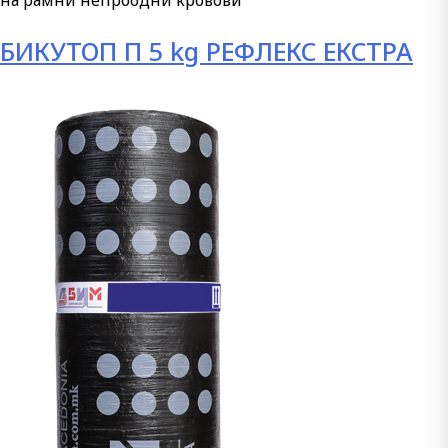
на рамни непроодни кровови
БИКУТОП П 5 kg РЕФЛЕКС ЕКСТРА