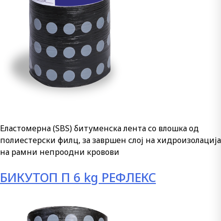
Еластомерна (SBS) битуменска лента со влошка од
полиестерски филц, за завршен слој на хидроизолација
на рамни непроодни кровови
БИКУТОП П 6 kg РЕФЛЕКС