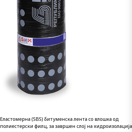
Еластомерна (SBS) битуменска лента со влошка од
полиестерски филц, за завршен слој на хидроизолација