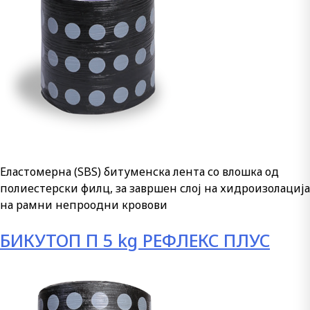
Еластомерна (SBS) битуменска лента со влошка од
полиестерски филц, за завршен слој на хидроизолација
на рамни непроодни кровови
БИКУТОП П 5 kg РЕФЛЕКС ПЛУС