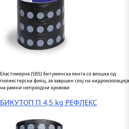
Еластомерна (SBS) битуменска лента со влошка од
полиестерски филц, за завршен слој на хидроизолација
на рамни непроодни кровови
БИКУТОП П 4,5 kg РЕФЛЕКС