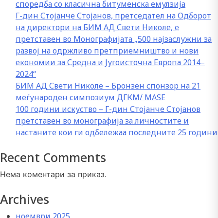
споредба со класична битуменска емулзија
Г-дин Стојанче Стојанов, претседател на Одборот
на директори на БИМ АД Свети Николе, е
претставен во Монографијата „500 најзаслужни за
развој на одржливо претприемништво и нови
економии за Средна и Југоисточна Европа 2014–
2024“
БИМ АД Свети Николе – Бронзен спонзор на 21
меѓународен симпозиум ДГКМ/ MASE
100 години искуство – Г-дин Стојанче Стојанов
претставен во монографија за личностите и
настаните кои ги одбележаа последните 25 години
Recent Comments
Нема коментари за приказ.
Archives
ноември 2025