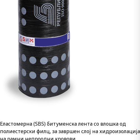
Еластомерна (SBS) битуменска лента со влошка од
полиестерски филц, за завршен слој на хидроизолација
на рамни непроодни кровови