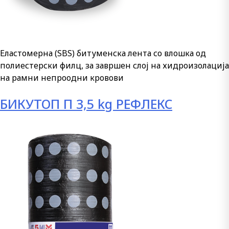
Еластомерна (SBS) битуменска лента со влошка од
полиестерски филц, за завршен слој на хидроизолација
на рамни непроодни кровови
БИКУТОП П 3,5 kg РЕФЛЕКС