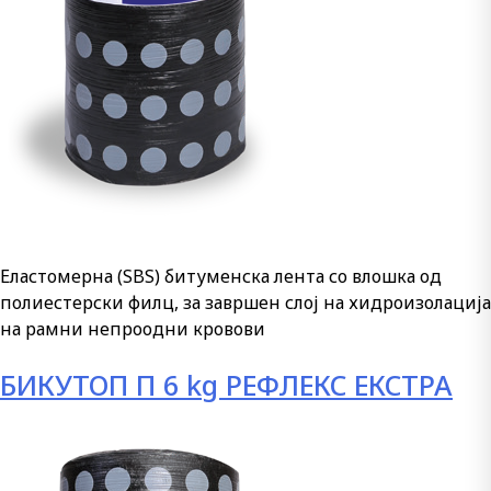
Еластомерна (SBS) битуменска лента со влошка од
полиестерски филц, за завршен слој на хидроизолација
на рамни непроодни кровови
БИКУТОП П 6 kg РЕФЛЕКС ЕКСТРА