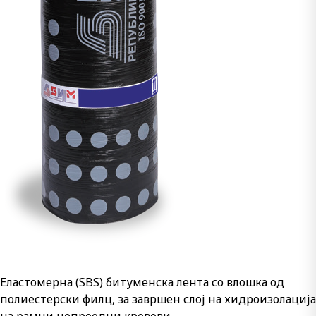
Еластомерна (SBS) битуменска лента со влошка од
полиестерски филц, за завршен слој на хидроизолација