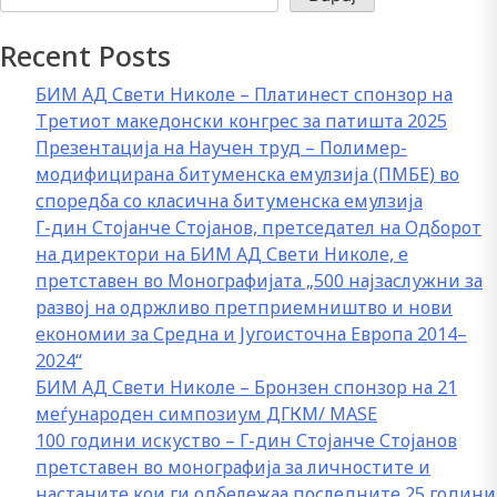
Recent Posts
БИМ АД Свети Николе – Платинест спонзор на
Третиот македонски конгрес за патишта 2025
Презентација на Научен труд – Полимер-
модифицирана битуменска емулзија (ПМБЕ) во
споредба со класична битуменска емулзија
Г-дин Стојанче Стојанов, претседател на Одборот
на директори на БИМ АД Свети Николе, е
претставен во Монографијата „500 најзаслужни за
развој на одржливо претприемништво и нови
економии за Средна и Југоисточна Европа 2014–
2024“
БИМ АД Свети Николе – Бронзен спонзор на 21
меѓународен симпозиум ДГКМ/ MASE
100 години искуство – Г-дин Стојанче Стојанов
претставен во монографија за личностите и
настаните кои ги одбележаа последните 25 години