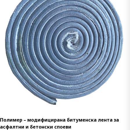
Полимер – модифицирана битуменска лента за
асфалтни и бетонски споеви