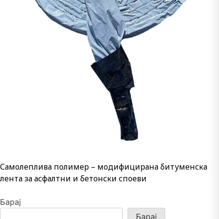
Самолеплива полимер – модифицирана битуменска
лента за асфалтни и бетонски споеви
Барај
Барај